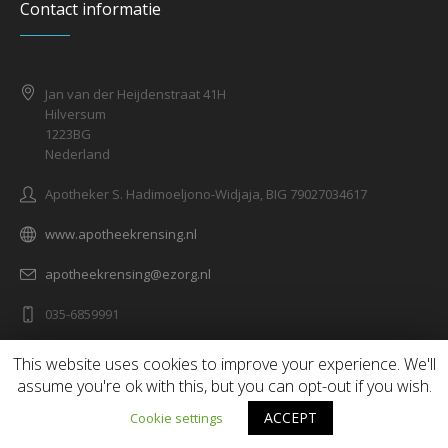
Contact informatie
Jan van der Heijdenstraat 41H
Hilversum
1223BG
Nederland
Apotheker S. Hadimoeljono-Widjaja, BIG 79027034617
www.apotheekrensing.nl
apotheekrensing@ezorg.nl
035-6859991
This website uses cookies to improve your experience. We'll
assume you're ok with this, but you can opt-out if you wish.
© 2023 Apotheek Rensing BV | Designed by Magdeveloper.com /
ACCEPT
Cookie settings
All Rights Reserved